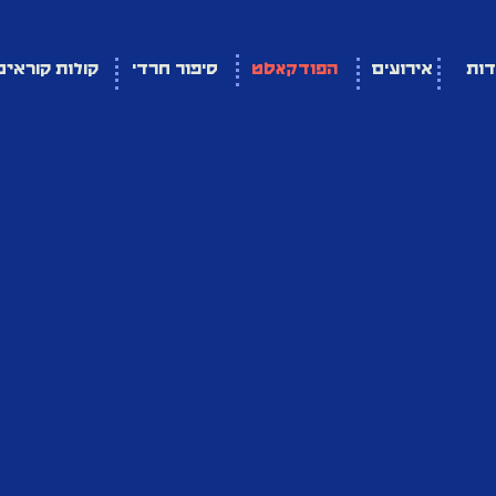
דות
אירועים
הפודקאסט
סיפור חרדי
קולות קוראים